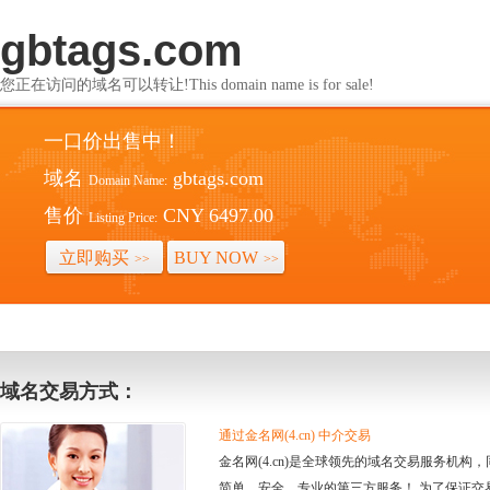
gbtags.com
您正在访问的域名可以转让!This domain name is for sale!
一口价出售中！
域名
gbtags.com
Domain Name:
售价
CNY 6497.00
Listing Price:
立即购买
BUY NOW
>>
>>
域名交易方式：
通过金名网(4.cn) 中介交易
金名网(4.cn)是全球领先的域名交易服务机
简单、安全、专业的第三方服务！ 为了保证交