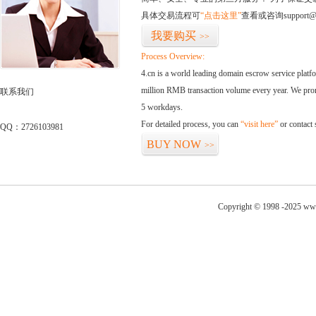
具体交易流程可
“点击这里”
查看或咨询support@
我要购买
>>
Process Overview:
4.cn is a world leading domain escrow service plat
million RMB transaction volume every year. We promi
联系我们
5 workdays.
For detailed process, you can
“visit here”
or contact
QQ：2726103981
BUY NOW
>>
Copyright © 1998 -2025 www